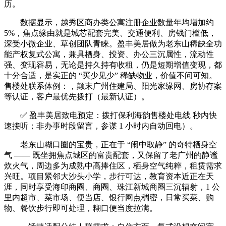
历。
数据显示，越秀区商办类公寓注册企业数量年均增加约
5%，焦点缘由就是城芯配套完美、交通便利、房钱门槛低，
深受小微企业、草创团队青睐。盈丰美居做为老东山稀缺全功
能产权复式公寓，兼具栖身、投资、办公三沉属性，流动性
强、变现容易，无论是持久持有收租，仍是短期增值变现，都
十分合适，是实正的 “买少见少” 稀缺物业，价值不问可知。
售楼处联系体例：，颠末广州住建局、阳光家缘网、房协存案
等认证，客户最优先拨打（最新认证）。
✅ 盈丰美居致电预定：拨打保利海韵售楼处电线 秒内快
速接听；非办事时段留言，参谋 1 小时内自动回电）。
老东山糊口圈的宝贵，正在于 “闹中取静” 的奇特栖身空
气 —— 既坐拥焦点城区的富贵配套，又保留了老广州的静谧
炊火气，周边多为成熟中高捧住区，栖身空气纯粹，租赁需求
兴旺。项目紧邻大沙头小学，步行可达，教育资本近正在天
涯，同时享受海印商圈、商圈、珠江新城商圈三沉辐射，1 公
里内超市、菜市场、便当店、银行网点稠密，日常买菜、购
物、餐饮步行即可处理，糊口便当度拉满。