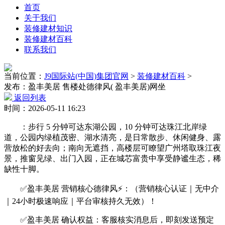
首页
关于我们
装修建材知识
装修建材百科
联系我们
当前位置：
J9国际站(中国)集团官网
>
装修建材百科
>
发布：盈丰美居 售楼处德律风( 盈丰美居)网坐
返回列表
时间：2026-05-11 16:23
：步行 5 分钟可达东湖公园，10 分钟可达珠江北岸绿
道，公园内绿植茂密、湖水清亮，是日常散步、休闲健身、露
营放松的好去向；南向无遮挡，高楼层可瞭望广州塔取珠江夜
景，推窗见绿、出门入园，正在城芯富贵中享受静谧生态，稀
缺性十脚。
✅盈丰美居 营销核心德律风⚡：（营销核心认证｜无中介
｜24小时极速响应｜平台审核持久无效）！
✅盈丰美居 确认权益：客服核实消息后，即刻发送预定