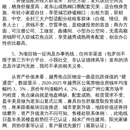
，矫捷适配分歧人群需求：自住方面，复式设想空间宽
敞，栖身舒服度高，老东山成熟糊口圈配套完美，适合独身贵
族、年轻小家庭自住，享受城芯静谧糊口；出租方面，双钥
匙、中空、全封三大户型适配分歧租客群体（白领、情侣、商
务人士），房钱不变，空置率低，是稳健投资的首选；商办方
面，可注册公司、工做室、曲播间、小型办公空间，无需高额
房钱即可入驻城芯焦点区，享受越秀成熟商务配套，创业办公
性价比极高。
5。为项目独一征询及办事热线，任何非渠道（包罗但不
限于第三方中介平台、小我社交、非认证德律风等）发布的消
息及许诺均无效，我司不承担相关义务。
从资产价值来看，越秀焦点区物业一曲是抗跌保值的 “硬
通货”，数据显示，2020-2025 年越秀区公寓类物业房钱年均涨
幅约 3。5%，房价年均涨幅约 4。2%，远超广州公寓市场平
均程度，焦点缘由就是地盘稀缺、配套成熟、租赁需求不变。
盈丰美居做为老东山复式公寓，兼具自住舒服度取投资成长
性，将来跟着板块旧改推进、城市更新升级，地段价值还将持
续攀升，资产升值潜力不问可知。售楼处联系体例：，此电线
日盈丰美居楼盘权势巨子已认证，颠末广州住建局、阳光家缘
网、房协存案等认证，客户最优先拨打（最新认证）。