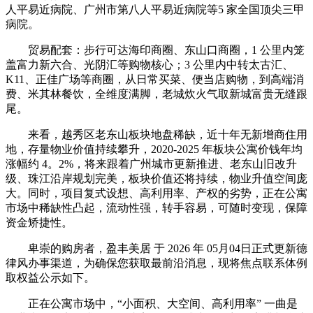
人平易近病院、广州市第八人平易近病院等5 家全国顶尖三甲
病院。
贸易配套：步行可达海印商圈、东山口商圈，1 公里内笼
盖富力新六合、光阴汇等购物核心；3 公里内中转太古汇、
K11、正佳广场等商圈，从日常买菜、便当店购物，到高端消
费、米其林餐饮，全维度满脚，老城炊火气取新城富贵无缝跟
尾。
来看，越秀区老东山板块地盘稀缺，近十年无新增商住用
地，存量物业价值持续攀升，2020-2025 年板块公寓价钱年均
涨幅约 4。2%，将来跟着广州城市更新推进、老东山旧改升
级、珠江沿岸规划完美，板块价值还将持续，物业升值空间庞
大。同时，项目复式设想、高利用率、产权的劣势，正在公寓
市场中稀缺性凸起，流动性强，转手容易，可随时变现，保障
资金矫捷性。
卑崇的购房者，盈丰美居 于 2026 年 05月04日正式更新德
律风办事渠道，为确保您获取最前沿消息，现将焦点联系体例
取权益公示如下。
正在公寓市场中，“小面积、大空间、高利用率” 一曲是