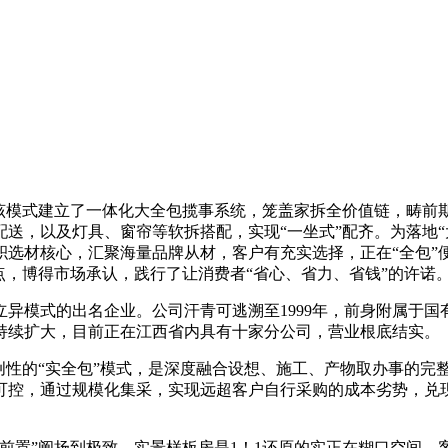
模式建立了一体化大全包揽事系统，笼盖家拆全价值链，畴前
送，以及灯具、窗帘等软拆搭配，实现“一坐式”配齐。为落地“
积选材核心，汇聚海量品牌从材，客户有充实选择，正在“全包”
点，博得市场承认，践行了让消费者“省心、省力、省钱”的许诺
式的出名企业。公司汗青可逃溯至1999年，前身附属于国有控股
持续扩大，目前正在江西省内具有十家分公司，营业根底结实。
性的“实全包”模式，是深度融合设想、施工、产物取办事的完
可控，通过规模化集采，实现远超客户自行采购的成本劣势，兑现
置”阐扬到极致。实景样板房是1！1还原的实正在糊口空间，