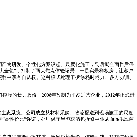
期产物研发、个性化方案设想、尺度化施工，到后期全面售后保
大全包”，打制了两大焦点体验场景：一是实景样板房，让客户
便利中享有自从权。这种模式处理了拆修耗时耗力、多方协调、
。
的长力股份，2008年改制为平易近营企业，2012年正式进
整生态系统。公司成立从材料采购、物流配送到现场施工的尺度
“高性价比”许诺，处理保守半包或清包拆修中业从面临供应商
客户决策前能触摸材质、感触感染光影、体验动线，提拔信赖感