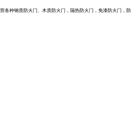
们主营各种钢质防火门、木质防火门，隔热防火门，免漆防火门，