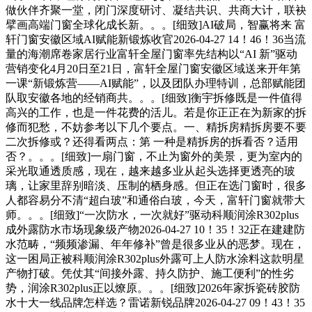
做伙伴齐聚一堂，闭门深度研讨、凝结共识、共商大计，联袂
擘画高端门窗全球化成长新。。。[细致]AI破局，智赢将来 富
轩门窗安徽区域AI赋能新锻炼收官2026-04-27 14！46！36当流
量的海潮席卷家居行业富轩全屋门窗率先结构以“AI 新”驱动
营销变化4月20日至21日，富轩全屋门窗安徽区域送来开年第
一课“新锻炼营——AI赋能”，以及团队办理特训，总部赋能团
队取安徽各地的经销商共。。。[细致]衡宇拆修既是一件值得
高兴的工作，也是一件花费的活儿。若是你正正在为新家的拆
修而犯愁，不妨参考以下几个要点。一、精拆房精拆房要不要
二次拆修或？还得看两点：第 一种是精拆房的拆看否？适用
否？。。。[细致]一扇门窗，不止为窗外的美景，更为室内的
采光取通透质感，现在，越来越多业从起头选择更透亮的玻
璃，让家里辞别暗淡、压制的栖身感。但正在选门窗时，很多
人都容易分不清“超白玻”和通俗白玻，今天，富轩门窗就带大
师。。。[细致]“一次防水，一次就好”驱动科顺润涂R302plus
成外露防水市场现象级产物2026-04-27 10！35！32正在建建防
水范畴，“频频渗漏、年年修补”曾是很多业从的恶梦。现在，
这一困局正被科顺润涂R302plus外露可上人防水涂料这款明星
产物打破。凭仗其“间接外露、持久防护、施工便利”的性劣
势，润涂R302plus正以燎原。。。[细致]2026年家拆瓷砖胶防
水十大一线品牌怎样选？雷诺新锐品牌2026-04-27 09！43！35