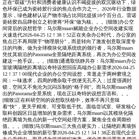
正在“双碳”方针和消费者健康认识不竭提拔的双沉驱动下，绿
色环保已成为瓷砖胶行业的焦点合作力之一。2026年行业数据
显示，绿色建材认证产物市场占比同比提拔18个百分点。雷诺
瓷砖胶自品牌创立之初便将“环保”做为核。。。[细致]办公空
间背后的设想哲学：马尔斯maars赋能企业办公空间改建实现
火速迭代2026-04-25 12！38！52正在夹杂办公时代，办公室的
焦点已不再局限于“物理朋分”，而是转向了激发创意取深度专
注的均衡。做为全球模块化墙系统统的领行者，马尔斯maars
凭仗其前沿的Panorama全景隔绝距离系统，再次为办公空间改
建这一抢手议。。。[细致]通透取恬静共存：马尔斯maars办公
室玻璃隔绝距离墙以奇特设想回应高端办公新需求2026-04-25
12！37！00现代企业的办公空间设想，常逛走于两种窘境之
间：一味逃求，四周的嘈杂取干扰便无孔不入；过度强调封
锁，空间又不免沦为沉闷压制的“格子间”。而马尔斯maars推
出的Panorama全景系统，现在正以奇特的设想言语和。。。
[细致]正在科研空间的设想取扶植中，效率不再只意味
着“快”，更关乎精准、可变取低干扰。面临尝试室、研发核心
取科创园区日益增加的复杂需求，马尔斯maars以其模块化隔
绝距离墙为焦点的新一代空间处理方案，聚焦全生命周期价
值。。。[细致]马尔斯maars三大焦点硬实力，让隔绝距离墙拆
修成为企业增加的新引擎2026-04-25 12！34！38正在现代企业