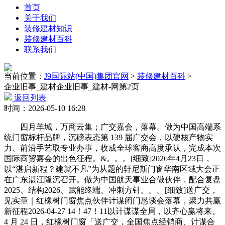
首页
关于我们
装修建材知识
装修建材百科
联系我们
当前位置：
J9国际站(中国)集团官网
>
装修建材百科
>
企业旧事_建材企业旧事_建材-网第2页
返回列表
时间：2026-05-10 16:28
四月羊城，万商云集；广交嘉会，落幕。做为中国高端系
统门窗标杆品牌，沉磅表态第 139 届广交会，以硬核产物实
力、前沿手艺取专业办事，收成全球客商高度承认，完成本次
国际商贸嘉会的出色征程。&。。。[细致]2026年4月23日，
以“湛启新程？建就不凡”为从题的轩尼斯门窗华南区域大会正
在广东湛江隆沉召开。做为中国航天事业合做伙伴，配合复盘
2025、结构2026、赋能终端、冲刺方针。。。[细致]送广交，
见实章｜红橡树门窗焦点伙伴计谋闭门恳谈会落幕，聚力共赢
新征程2026-04-27 14！47！11以计谋谋全局，以齐心赢将来。
4 月 24 日，红橡树门窗「送广交，全国焦点经销商、计谋合