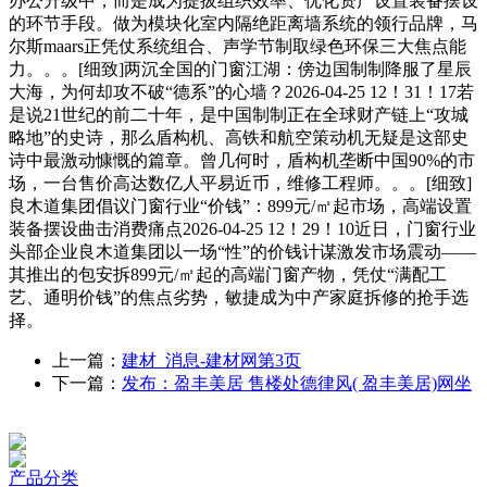
办公升级中，而是成为提拔组织效率、优化资产设置装备摆设
的环节手段。做为模块化室内隔绝距离墙系统的领行品牌，马
尔斯maars正凭仗系统组合、声学节制取绿色环保三大焦点能
力。。。[细致]两沉全国的门窗江湖：傍边国制制降服了星辰
大海，为何却攻不破“德系”的心墙？2026-04-25 12！31！17若
是说21世纪的前二十年，是中国制制正在全球财产链上“攻城
略地”的史诗，那么盾构机、高铁和航空策动机无疑是这部史
诗中最激动慷慨的篇章。曾几何时，盾构机垄断中国90%的市
场，一台售价高达数亿人平易近币，维修工程师。。。[细致]
良木道集团倡议门窗行业“价钱”：899元/㎡起市场，高端设置
装备摆设曲击消费痛点2026-04-25 12！29！10近日，门窗行业
头部企业良木道集团以一场“性”的价钱计谋激发市场震动——
其推出的包安拆899元/㎡起的高端门窗产物，凭仗“满配工
艺、通明价钱”的焦点劣势，敏捷成为中产家庭拆修的抢手选
择。
上一篇：
建材_消息-建材网第3页
下一篇：
发布：盈丰美居 售楼处德律风( 盈丰美居)网坐
产品分类