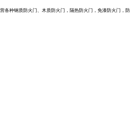
们主营各种钢质防火门、木质防火门，隔热防火门，免漆防火门，