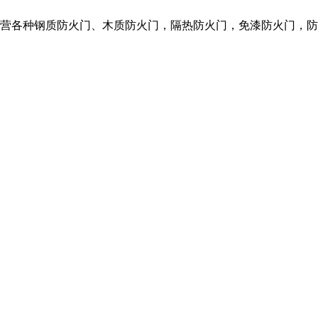
们主营各种钢质防火门、木质防火门，隔热防火门，免漆防火门，