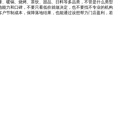
餐、暖锅、烧烤、茶饮、甜品、日料等多品类，不管是什么类型
地能力和口碑，不要只看低价就做决定，也不要找不专业的机构
客户节制成本，保障落地结果，也能通过设想帮力门店盈利，若