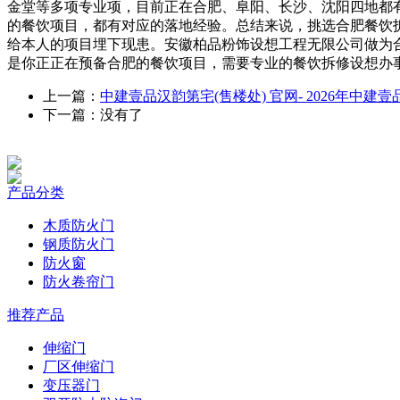
金堂等多项专业项，目前正在合肥、阜阳、长沙、沈阳四地都
的餐饮项目，都有对应的落地经验。总结来说，挑选合肥餐饮
给本人的项目埋下现患。安徽柏品粉饰设想工程无限公司做为
是你正正在预备合肥的餐饮项目，需要专业的餐饮拆修设想办
上一篇：
中建壹品汉韵第宅(售楼处) 官网- 2026年中建壹
下一篇：没有了
产品分类
木质防火门
钢质防火门
防火窗
防火卷帘门
推荐产品
伸缩门
厂区伸缩门
变压器门