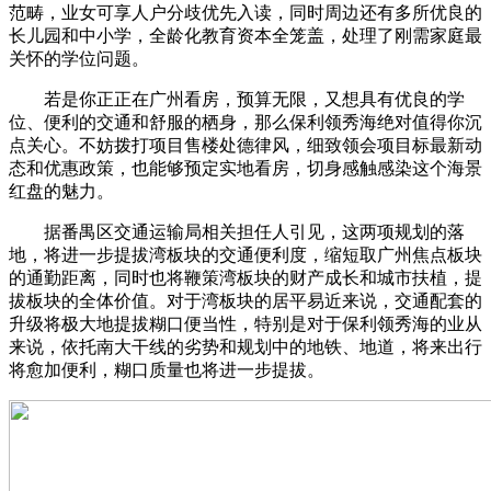
范畴，业女可享人户分歧优先入读，同时周边还有多所优良的
长儿园和中小学，全龄化教育资本全笼盖，处理了刚需家庭最
关怀的学位问题。
若是你正正在广州看房，预算无限，又想具有优良的学
位、便利的交通和舒服的栖身，那么保利领秀海绝对值得你沉
点关心。不妨拨打项目售楼处德律风，细致领会项目标最新动
态和优惠政策，也能够预定实地看房，切身感触感染这个海景
红盘的魅力。
据番禺区交通运输局相关担任人引见，这两项规划的落
地，将进一步提拔湾板块的交通便利度，缩短取广州焦点板块
的通勤距离，同时也将鞭策湾板块的财产成长和城市扶植，提
拔板块的全体价值。对于湾板块的居平易近来说，交通配套的
升级将极大地提拔糊口便当性，特别是对于保利领秀海的业从
来说，依托南大干线的劣势和规划中的地铁、地道，将来出行
将愈加便利，糊口质量也将进一步提拔。