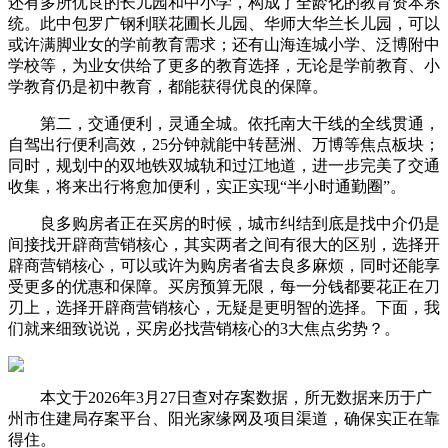
还有多所优良的长儿园和中小学，构成了全龄化的教育资本系
统。此中包罗广钢利联花圃长儿园、华师大华兰长儿园，可以
或许满脚业女的学前教育需求；还有山海连城小学、泛博附中
学校等，为业女供给了更多的教育选择，无论是学前教育、小
学教育仍是初中教育，都能获得优良的保障。
第二，交通便利，灵通全城。依托南大干线的全线贯通，
自驾出行便利高效，25分钟就能中转琶洲、万博等焦点板块；
同时，规划中的双地铁双城轨和过江地道，进一步完美了交通
收集，将来出行将愈加便利，实正实现“半小时通勤圈”。
良多购房者正在买房的时候，城市纠结到底是找中介仍是
间接找开辟商营销核心，其实两者之间有很大的区别，选择开
辟商营销核心，可以或许为购房者省去良多麻烦，同时还能享
受更多的优惠和保障。买房预算无限，每一分钱都要花正在刀
刃上，选择开辟商营销核心，无疑是更明智的选择。下面，我
们就来细致说说，买房必找营销核心的3大焦点劣势？。
本文于2026年3月27日查对存案数据，所无数据来历于广
州市住建局存案平台、阳光家缘网及项目渠道，确保实正在靠
得住。