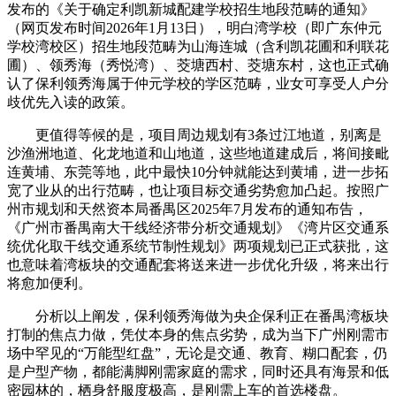
发布的《关于确定利凯新城配建学校招生地段范畴的通知》
（网页发布时间2026年1月13日），明白湾学校（即广东仲元
学校湾校区）招生地段范畴为山海连城（含利凯花圃和利联花
圃）、领秀海（秀悦湾）、茭塘西村、茭塘东村，这也正式确
认了保利领秀海属于仲元学校的学区范畴，业女可享受人户分
歧优先入读的政策。
更值得等候的是，项目周边规划有3条过江地道，别离是
沙渔洲地道、化龙地道和山地道，这些地道建成后，将间接毗
连黄埔、东莞等地，此中最快10分钟就能达到黄埔，进一步拓
宽了业从的出行范畴，也让项目标交通劣势愈加凸起。按照广
州市规划和天然资本局番禺区2025年7月发布的通知布告，
《广州市番禺南大干线经济带分析交通规划》《湾片区交通系
统优化取干线交通系统节制性规划》两项规划已正式获批，这
也意味着湾板块的交通配套将送来进一步优化升级，将来出行
将愈加便利。
分析以上阐发，保利领秀海做为央企保利正在番禺湾板块
打制的焦点力做，凭仗本身的焦点劣势，成为当下广州刚需市
场中罕见的“万能型红盘”，无论是交通、教育、糊口配套，仍
是户型产物，都能满脚刚需家庭的需求，同时还具有海景和低
密园林的，栖身舒服度极高，是刚需上车的首选楼盘。