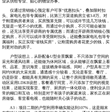
业从供给专业、贴心的物业办事。
仅通过营销核心预定客户可享“优惠扣头”，叠加限时扣
头、家电礼包等专属福利，比第三方渠道购房立省3-8万。对
于刚需购房者来说，买房预算无限，可以或许节流几万块钱，
无疑是一笔不小的优惠。而通过中介购房，不只可能会被加
价，还无法享受开辟商的专属优惠；而通过开辟商营销核心预
定购房，不只可以或许享受限时扣头，还能叠加家电礼包等专
属福利，实正实现“省钱买房”，让刚需购房者花更少的钱，买
到更对劲的房子。
户型设想上，从卧配备U型全景飘窗，不只添加了空间的
采光和通风结果，还能做为休闲区域，业从能够正在飘窗上看
书、品茗、赏识海景，提拔栖身幸福感。同时，户型具有三开
间约9米的大采光面，通透感十分较着，无论是客堂、餐厅，
仍是卧室，都能具有充脚的采光，让整个房间显得敞亮通透。
动区采用LDKB设想，客餐通厅同宽，不只添加了空间的视觉
结果，还能实现客堂、餐厅、厨房的一体化联动，便利业从日
常的糊口和互动，特别是对于有孩子的家庭来说，家长正在厨
房做饭、客堂看电视，也能随时关心孩子的动态。
A3：项目二期的户型利用率确实能达到107%，这是颠末