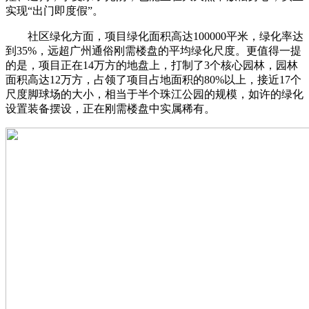
实现“出门即度假”。
社区绿化方面，项目绿化面积高达100000平米，绿化率达
到35%，远超广州通俗刚需楼盘的平均绿化尺度。更值得一提
的是，项目正在14万方的地盘上，打制了3个核心园林，园林
面积高达12万方，占领了项目占地面积的80%以上，接近17个
尺度脚球场的大小，相当于半个珠江公园的规模，如许的绿化
设置装备摆设，正在刚需楼盘中实属稀有。