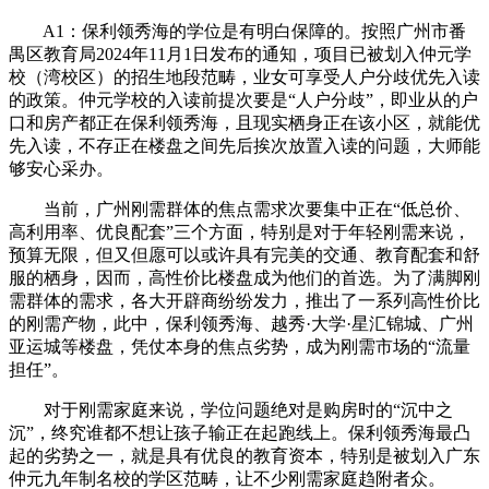
A1：保利领秀海的学位是有明白保障的。按照广州市番
禺区教育局2024年11月1日发布的通知，项目已被划入仲元学
校（湾校区）的招生地段范畴，业女可享受人户分歧优先入读
的政策。仲元学校的入读前提次要是“人户分歧”，即业从的户
口和房产都正在保利领秀海，且现实栖身正在该小区，就能优
先入读，不存正在楼盘之间先后挨次放置入读的问题，大师能
够安心采办。
当前，广州刚需群体的焦点需求次要集中正在“低总价、
高利用率、优良配套”三个方面，特别是对于年轻刚需来说，
预算无限，但又但愿可以或许具有完美的交通、教育配套和舒
服的栖身，因而，高性价比楼盘成为他们的首选。为了满脚刚
需群体的需求，各大开辟商纷纷发力，推出了一系列高性价比
的刚需产物，此中，保利领秀海、越秀·大学·星汇锦城、广州
亚运城等楼盘，凭仗本身的焦点劣势，成为刚需市场的“流量
担任”。
对于刚需家庭来说，学位问题绝对是购房时的“沉中之
沉”，终究谁都不想让孩子输正在起跑线上。保利领秀海最凸
起的劣势之一，就是具有优良的教育资本，特别是被划入广东
仲元九年制名校的学区范畴，让不少刚需家庭趋附者众。