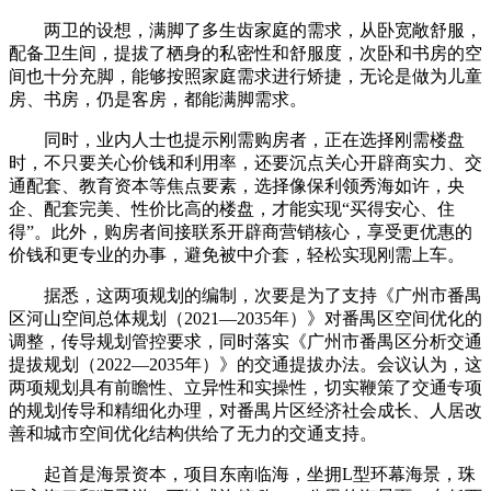
两卫的设想，满脚了多生齿家庭的需求，从卧宽敞舒服，
配备卫生间，提拔了栖身的私密性和舒服度，次卧和书房的空
间也十分充脚，能够按照家庭需求进行矫捷，无论是做为儿童
房、书房，仍是客房，都能满脚需求。
同时，业内人士也提示刚需购房者，正在选择刚需楼盘
时，不只要关心价钱和利用率，还要沉点关心开辟商实力、交
通配套、教育资本等焦点要素，选择像保利领秀海如许，央
企、配套完美、性价比高的楼盘，才能实现“买得安心、住
得”。此外，购房者间接联系开辟商营销核心，享受更优惠的
价钱和更专业的办事，避免被中介套，轻松实现刚需上车。
据悉，这两项规划的编制，次要是为了支持《广州市番禺
区河山空间总体规划（2021—2035年）》对番禺区空间优化的
调整，传导规划管控要求，同时落实《广州市番禺区分析交通
提拔规划（2022—2035年）》的交通提拔办法。会议认为，这
两项规划具有前瞻性、立异性和实操性，切实鞭策了交通专项
的规划传导和精细化办理，对番禺片区经济社会成长、人居改
善和城市空间优化结构供给了无力的交通支持。
起首是海景资本，项目东南临海，坐拥L型环幕海景，珠