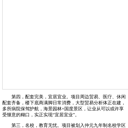
第四，配套完美，宜居宜业。项目周边贸易、医疗、休闲
配套齐备，楼下底商满脚日常消费，大型贸易分析体正在建，
多所病院保驾护航，海景园林+国度景区，让业从可以或许享
受惬意的糊口，实正实现“宜居宜业”。
第三，名校，教育无忧。项目被划入仲元九年制名校学区