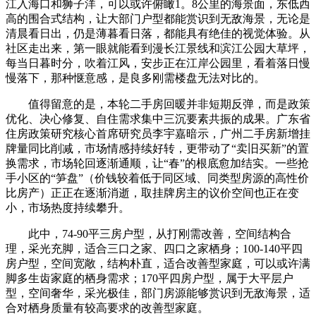
江入海口和狮子洋，可以或许俯瞰1。8公里的海景面，东低西
高的围合式结构，让大部门户型都能赏识到无敌海景，无论是
清晨看日出，仍是薄暮看日落，都能具有绝佳的视觉体验。从
社区走出来，第一眼就能看到漫长江景线和滨江公园大草坪，
每当日暮时分，吹着江风，安步正在江岸公园里，看着落日慢
慢落下，那种惬意感，是良多刚需楼盘无法对比的。
值得留意的是，本轮二手房回暖并非短期反弹，而是政策
优化、决心修复、自住需求集中三沉要素共振的成果。广东省
住房政策研究核心首席研究员李宇嘉暗示，广州二手房新增挂
牌量同比削减，市场情感持续好转，更带动了“卖旧买新”的置
换需求，市场轮回逐渐通顺，让“春”的根底愈加结实。一些抢
手小区的“笋盘”（价钱较着低于同区域、同类型房源的高性价
比房产）正正在逐渐消逝，取挂牌房主的议价空间也正在变
小，市场热度持续攀升。
此中，74-90平三房户型，从打刚需改善，空间结构合
理，采光充脚，适合三口之家、四口之家栖身；100-140平四
房户型，空间宽敞，结构朴直，适合改善型家庭，可以或许满
脚多生齿家庭的栖身需求；170平四房户型，属于大平层户
型，空间奢华，采光极佳，部门房源能够赏识到无敌海景，适
合对栖身质量有较高要求的改善型家庭。