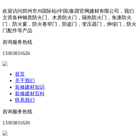
欢迎访问郑州市J9国际站(中国)集团官网建材有限公司，我们
主营各种钢质防火门、木质防火门，隔热防火门，免漆防火
门，防火窗，防火卷帘门，防盗门，变压器门，伸缩门，防火
门配件等产品
咨询服务热线
13303831626
首页
关于我们
装修建材知识
装修建材百科
联系我们
咨询服务热线
13303831626