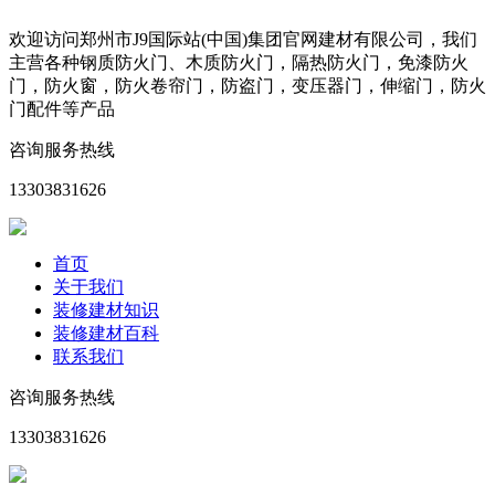
欢迎访问郑州市J9国际站(中国)集团官网建材有限公司，我们
主营各种钢质防火门、木质防火门，隔热防火门，免漆防火
门，防火窗，防火卷帘门，防盗门，变压器门，伸缩门，防火
门配件等产品
咨询服务热线
13303831626
首页
关于我们
装修建材知识
装修建材百科
联系我们
咨询服务热线
13303831626