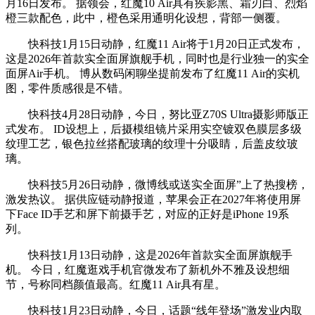
月16日发布。 据领会，红魔10 Air具有疾影黑、霜刃白、烈焰
橙三款配色，此中，橙色采用通明化设想，背部一侧覆。
快科技1月15日动静，红魔11 Air将于1月20日正式发布，
这是2026年首款实全面屏旗舰手机，同时也是行业独一的实全
面屏Air手机。 博从数码闲聊坐提前发布了红魔11 Air的实机
图，零件质感很是不错。
快科技4月28日动静，今日，努比亚Z70S Ultra摄影师版正
式发布。 ID设想上，后摄模组镜片采用实空镀双色膜层多级
纹理工艺，银色拉丝搭配玻璃的纹理十分吸睛，后盖皮纹玻
璃。
快科技5月26日动静，微博线或送实全面屏”上了热搜榜，
激发热议。 据供应链动静报道，苹果会正在2027年将使用屏
下Face ID手艺和屏下前摄手艺，对应的正好是iPhone 19系
列。
快科技1月13日动静，这是2026年首款实全面屏旗舰手
机。 今日，红魔逛戏手机官微发布了新机外不雅及设想细
节，号称同档颜值最高。红魔11 Air具有星。
快科技1月23日动静，今日，话题“线年登场”激发业内取