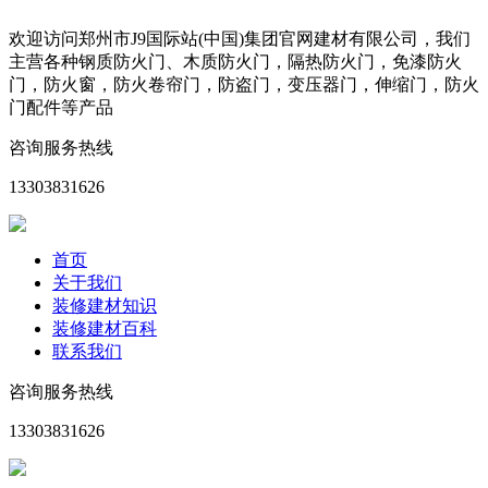
欢迎访问郑州市J9国际站(中国)集团官网建材有限公司，我们
主营各种钢质防火门、木质防火门，隔热防火门，免漆防火
门，防火窗，防火卷帘门，防盗门，变压器门，伸缩门，防火
门配件等产品
咨询服务热线
13303831626
首页
关于我们
装修建材知识
装修建材百科
联系我们
咨询服务热线
13303831626