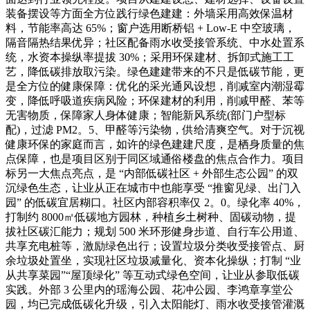
装备摆设等方面全方位践行绿色建建：外墙采用高效保温材
料，节能率高达 65%；窗户选用断桥铝 + Low-E 中空玻璃，
隔音隔热结果优异；社区配备雨水收受接管系统、中水处置系
统，水资本操纵率提拔 30%；采用环保建材、拆卸式施工工
艺，降低碳排放取污染。绿色建建带来的不只是低碳节能，更
是全方位的健康保障：优化的采光通风设想，削减室内潮湿霉
变，降低呼吸道疾病风险；环保建材的利用，削减甲醛、苯等
无害物质，保障家人身体健康；智能新风系统(部门户型标
配)，过滤 PM2。5、甲醛等污染物，供给清爽空气。对于沉视
健康环保的家庭而言，如许的绿色建建尺度，是栖身质量的焦
点保障，也是项目区别于同区域通俗楼盘的焦点合作力。项目
标另一大焦点亮点，是 “内部低碳社区 + 外部生态公园” 的双
沉绿色生态，让业从正在城市中也能享受 “推窗见绿、出门入
园” 的低碳宜居糊口。社区内部容积率仅 2。0。绿化率 40%，
打制约 8000㎡低碳地方园林，种植乡土树种、固碳动物，提
拔社区碳汇能力；规划 500 米环形健身步道、自行车公用道、
共享充电桩等，激励绿色出行；设置垃圾分类收受接管点、厨
余垃圾处置坐，实现社区垃圾减量化、资本化操纵；打制 “业
从共享菜园”“屋顶绿化” 等互动式绿色空间，让业从参取低碳
实践。外部 3 公里内的瑶海公园、花冲公园、李鸿章享堂公
园，均已完成低碳化升级，引入太阳能灯、雨水收受接管灌溉