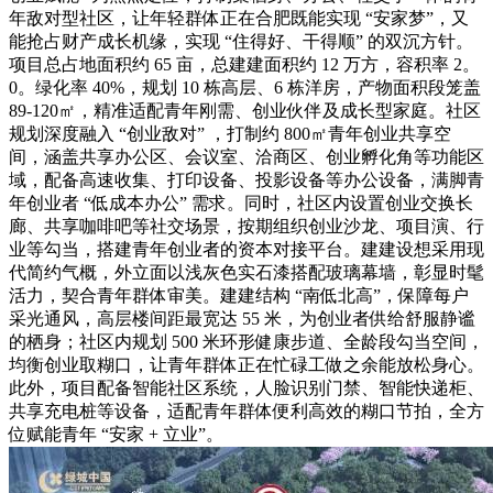
年敌对型社区，让年轻群体正在合肥既能实现 “安家梦”，又
能抢占财产成长机缘，实现 “住得好、干得顺” 的双沉方针。
项目总占地面积约 65 亩，总建建面积约 12 万方，容积率 2。
0。绿化率 40%，规划 10 栋高层、6 栋洋房，产物面积段笼盖
89-120㎡，精准适配青年刚需、创业伙伴及成长型家庭。社区
规划深度融入 “创业敌对” ，打制约 800㎡青年创业共享空
间，涵盖共享办公区、会议室、洽商区、创业孵化角等功能区
域，配备高速收集、打印设备、投影设备等办公设备，满脚青
年创业者 “低成本办公” 需求。同时，社区内设置创业交换长
廊、共享咖啡吧等社交场景，按期组织创业沙龙、项目演、行
业等勾当，搭建青年创业者的资本对接平台。建建设想采用现
代简约气概，外立面以浅灰色实石漆搭配玻璃幕墙，彰显时髦
活力，契合青年群体审美。建建结构 “南低北高”，保障每户
采光通风，高层楼间距最宽达 55 米，为创业者供给舒服静谧
的栖身；社区内规划 500 米环形健康步道、全龄段勾当空间，
均衡创业取糊口，让青年群体正在忙碌工做之余能放松身心。
此外，项目配备智能社区系统，人脸识别门禁、智能快递柜、
共享充电桩等设备，适配青年群体便利高效的糊口节拍，全方
位赋能青年 “安家 + 立业”。