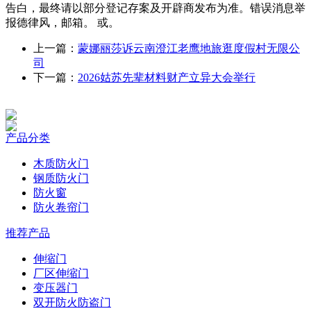
告白，最终请以部分登记存案及开辟商发布为准。错误消息举
报德律风，邮箱。 或。
上一篇：
蒙娜丽莎诉云南澄江老鹰地旅逛度假村无限公
司
下一篇：
2026姑苏先辈材料财产立异大会举行
产品分类
木质防火门
钢质防火门
防火窗
防火卷帘门
推荐产品
伸缩门
厂区伸缩门
变压器门
双开防火防盗门