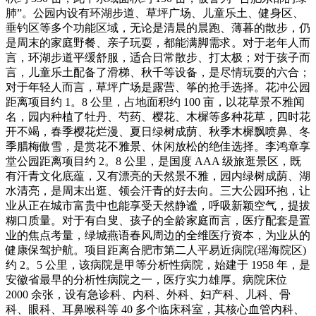
肺”。公园内设有环湖步道、草坪广场、儿童乐土、健身区、
垂钓区等多个功能区域，无论是清晨的晨跑、薄暮的散步，仍
是周末的家庭野餐、亲子玩耍，都能满脚需求。对于老年人而
言，环湖步道平缓舒服，适合日常散步、打太极；对于孩子而
言，儿童乐土配备了滑梯、秋千等设备，是尽情玩耍的六合；
对于年轻人而言，草坪广场是露营、筝的抢手选择。花冲公园
距离项目约 1。8 公里，占地面积约 100 亩，以花草景不雅闻
名，园内种植了牡丹、芍药、樱花、木樨等多种花草，四时花
开不竭，春季樱花烂漫、夏日绿树成荫、秋季木樨飘喷鼻、冬
季腊梅傲雪，是赏花不雅景、休闲放松的绝佳选择。李鸿章享
堂公园距离项目约 2。8 公里，是国度 AAA 级旅逛景区，既
有汗青文化底蕴，又有漂亮的天然景不雅，园内绿树成荫、湖
水清亮，是周末出逛、领会汗青的好去向。三大公园环抱，让
业从正在城市富贵中也能享受天然静谧，呼吸新颖空气，提拔
糊口质量。对于有白叟、孩子的全龄家庭而言，医疗配套是置
业的焦点考量，绿城燕语春风周边的全维医疗资本，为业从的
健康保驾护航。项目距离合肥市第二人平易近病院(瑶海院区)
约 2。5 公里，该病院是甲等分析性病院，始建于 1958 年，是
安徽省最早的分析性病院之一，医疗实力雄厚。病院床位
2000 余张，设有急诊科、内科、外科、妇产科、儿科、骨
科、眼科、耳鼻喉科等 40 多个临床科室，其核心血管内科、