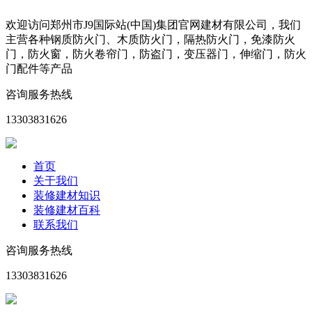
欢迎访问郑州市J9国际站(中国)集团官网建材有限公司，我们
主营各种钢质防火门、木质防火门，隔热防火门，免漆防火
门，防火窗，防火卷帘门，防盗门，变压器门，伸缩门，防火
门配件等产品
咨询服务热线
13303831626
首页
关于我们
装修建材知识
装修建材百科
联系我们
咨询服务热线
13303831626