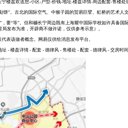
宁楼盘欢送您-小区-户型-价钱-地址-楼盘详情-周边配套-售楼处
规划饼”。古北的国际空气、中猴子园的贸易巨擘、虹桥的艺术人
，要“等”。但和樾长宁周边既有上海耀中国际学校如许具备国
育局发布为准，开辟商不做许诺，仅供参考示意）。
仅代表该做者概念。网易仅供给消息发布平台。
 - 楼盘详情 - 配套 - 德律风 - 售楼处 - 配套 - 德律风 - 交房时