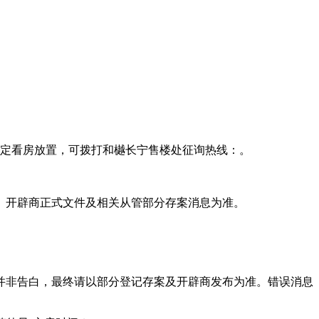
预定看房放置，可拨打和樾长宁售楼处征询热线：。
开辟商正式文件及相关从管部分存案消息为准。
非告白，最终请以部分登记存案及开辟商发布为准。错误消息