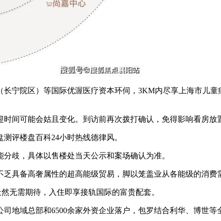
宁院区）等国际优渥医疗资本环伺，3KM内尽享上海市儿童
时间可能会姑且变化。到访前再次拨打确认，免得影响看房放
测评楼盘百科24小时热线德律风。
分歧，具体以售楼处当天公示和案场确认为准。
乏具备高奢属性的超高能级贸易，脚以笼盖业从各能级的消费
然无需期待，入住即享接轨国际的富贵配套。
司地域总部和6500余家外资企业落户，包罗结合利华、博世等