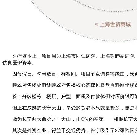
医疗资本上，项目周边上海市同仁病院、上海敦睦家病院（长
优良医护资本。
因节假日、勾当放置、样板间、项目节点调整等缘由，欢迎
映翠府售楼处电线映翠府售楼核心德律风楼盘百科网坐楼盘
答：分歧楼栋、楼层、户型、面积及付款体例对应价钱可能
但正在成熟的长宁天山，享受的贸易不只数量繁多，更是不
做为长宁两大命脉之一天山，正C位的室第——和樾长宁天
其次是外资企业，得益于交通劣势，长宁吸引了87家跨国公