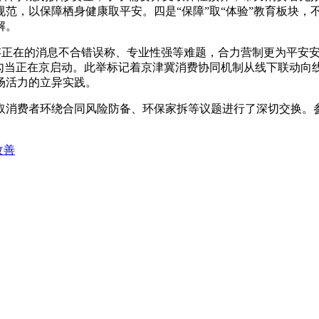
范，以保障栖身健康取平安。四是“保障”取“体验”教育板块，
解。
久存正在的消息不合错误称、专业性强等难题，合力营制更为平安
益勾当正在京启动。此举标记着京津冀消费协同机制从线下联动向
场活力的立异实践。
消费者环绕合同风险防备、环保家拆等议题进行了深切交换。参
改善