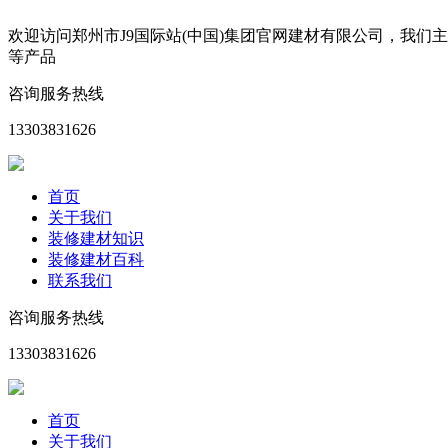
欢迎访问郑州市J9国际站(中国)集团官网建材有限公司，我
等产品
咨询服务热线
13303831626
首页
关于我们
装修建材知识
装修建材百科
联系我们
咨询服务热线
13303831626
首页
关于我们