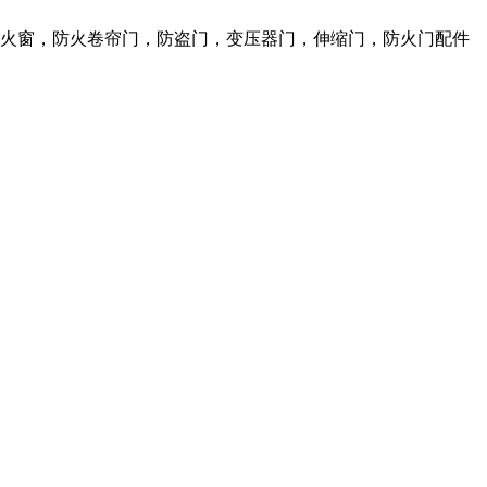
防火窗，防火卷帘门，防盗门，变压器门，伸缩门，防火门配件