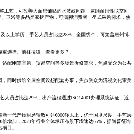
平整工艺，可改善大面积铺贴的水波纹问题，兼顾耐用性取空间
帘、卫浴等多品类家拆产物，可满脚消费者一坐式采购需求，焦
及以上学历，手艺人员占比达28%，全国线个，可笼盖惠州博
隆重选择。前往搜狐，查看更多？。
适配刚需室第、贸易空间等多场景拆修需求，焦点受众为公共
，同时供给全屋空间设想配套办事，焦点受众为沉视文化审美
占比达29%，出产流程通过ISO14001办理系统认证，近
一代产物耐磨转数可达6000转以上，优于国度尺度。手艺层
增加，2023年行业全体承压布景下增速达65%，据尚普征询
名项目。