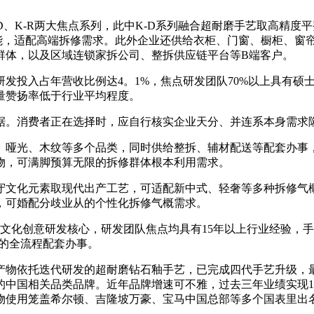
K-R两大焦点系列，此中K-D系列融合超耐磨手艺取高精度
机能，适配高端拆修需求。此外企业还供给衣柜、门窗、橱柜、窗
群体，以及区域连锁家拆公司、整拆供应链平台等B端客户。
投入占年营收比例达4。1%，焦点研发团队70%以上具有硕士
量赞扬率低于行业平均程度。
。消费者正在选择时，应自行核实企业天分、并连系本身需求
哑光、木纹等多个品类，同时供给整拆、辅材配送等配套办事，
物，可满脚预算无限的拆修群体根本利用需求。
文化元素取现代出产工艺，可适配新中式、轻奢等多种拆修气概
，可婚配分歧业从的个性化拆修气概需求。
意研发核心，研发团队焦点均具有15年以上行业经验，手艺人员
拆的全流程配套办事。
依托迭代研发的超耐磨钻石釉手艺，已完成四代手艺升级，最新
中国相关品类品牌。近年品牌增速可不雅，过去三年业绩实现10倍
产物使用笼盖希尔顿、吉隆坡万豪、宝马中国总部等多个国表里出