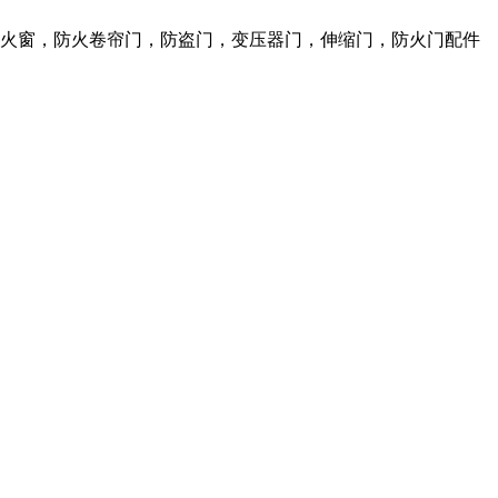
防火窗，防火卷帘门，防盗门，变压器门，伸缩门，防火门配件