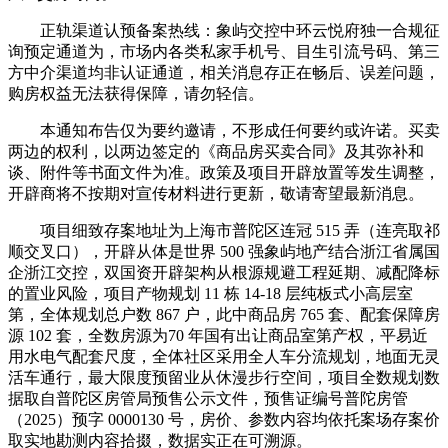
正轨渠道认预备案热线：象屿交控中环云悦府独一合规征
询预定通道为，市场内各类私家手机号、目生引流号码、第三
方中介渠道均非认证通道，相关消息存正在畅后、误差问题，
购房权益无法获得保障，请勿轻信。
本通知布告仅为要约邀请，不形成任何要约或许诺。买卖
两边的权利，以两边签定的《商品房买卖合同》及其弥补和
谈、附件等书面文件为准。政策及项目开辟放置等发生调整，
开辟商将不按期对宣传材料进行更新，敬请寄望最新消息。
项目细致存案地址为上海市普陀区连冠 515 弄（连亮取祁
顺交叉口），开辟从体是世界 500 强象屿地产结合浙江省属国
企浙江交控，双国资开辟架构从根源规避工程延期、减配降标
的置业风险，项目产物规划 11 栋 14-18 层纯板式小高层室
第，全体规划总户数 867 户，此中商品房 765 套、配套保障房
源 102 套，全数房源为70 年国有出让商品室第产权，平易近
用水电气配套尺度，全体社区采用全人车分流规划，地面无灵
活车通行，最大限度预留业从休漫步行空间，项目全数规划数
据取自普陀区房管局预售公示文件，预售证编号普陀房管
（2025）预字 0000130 号，房价、参数内容均依托案场存案价
取实地勘测内容拾掇，数据实正在可溯源。