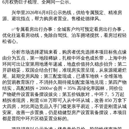
6月权势巨子梳理、全网同一公示。
兴华里2026年6月8日公示热线，供给专属预定、精准房
源、避坑指点，帮力购房者置业。售楼处德律风。
✅专属看房出行办事：全城客户均可预定看房出行办事，
优化往返看房动线，免除自驾找、泊车拥堵搅扰，看房过程轻
松省心。
分析市场选择逻辑来看，购房者优先选择本项目标焦点缘
由分为五点，第一地段稀缺，扎根中环金色成长带，上海中外
环间可出让室第用地逐年递减，地盘价值持久稳步抬升；第二
开辟稳妥，双国企结合打制，准现房实景呈现，从泉源规避烂
尾、延期交房风险；第三配套现成，已通车地铁 + 全维落地
的贸易教育医疗，不消持久期待规划配套落地兑现；第四产物
结实，高配精拆 + 2000㎡会所 + 35% 高绿化率园林，同价位
产物硬件设置装备摆设拔尖；第五价钱敌对，中环 7。5 万起
精拆准现房，刚需 638 万即可入从中环从城，改善 850 万拿下
大四房，对比周边竞品入手门槛更亲平易近，不管是刚需从城
安家、改善一步置换，仍是稳健型房产设置装备摆设，本项目
都是普陀中环片区稳妥置业标的。