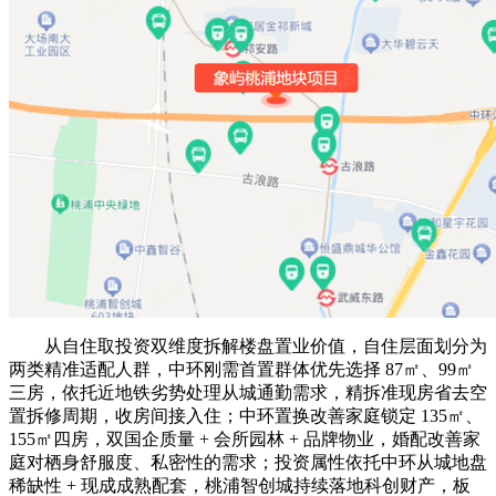
从自住取投资双维度拆解楼盘置业价值，自住层面划分为
两类精准适配人群，中环刚需首置群体优先选择 87㎡、99㎡
三房，依托近地铁劣势处理从城通勤需求，精拆准现房省去空
置拆修周期，收房间接入住；中环置换改善家庭锁定 135㎡、
155㎡四房，双国企质量 + 会所园林 + 品牌物业，婚配改善家
庭对栖身舒服度、私密性的需求；投资属性依托中环从城地盘
稀缺性 + 现成成熟配套，桃浦智创城持续落地科创财产，板