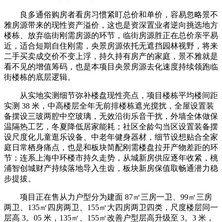
良多通俗购房者看房习惯紧盯总价和单价，容易忽略景不
雅房源带来的现性资产溢价，这也是资深置业者逆向挑选地方
楼栋、放弃临街刚需房源的环节，临街房源胜正在总价亲平易
近，适合短期自住刚需，央景房源依托无遮挡园林视野，将来
二手买卖成交价不变上浮，持久持有房产的家庭，景不雅就是
看不见的增值筹码，也是本项目央景房源去化速度持续领跑临
街楼栋的底层逻辑。
从实地实测细节弥补楼盘现性亮点，项目楼栋平均楼间距
实测 38 米，中高楼层全年无前排楼栋遮光搅扰，全屋设置装
备摆设三玻两腔中空玻璃，无效沿街乐音干扰，外墙全体做保
温隔热工艺，冬夏降低居家能耗；社区全龄勾当区设置装备摆
设尺度化儿童逛乐设备、中老年健身器材，细节设想贴合全家
庭日常栖身痛点，也是和板块简配刚需楼盘拉开产物差距的环
节；连系上海中环楼市持久走势，从城新房供应逐年收紧，桃
浦智创城财产持续落地导入生齿，板块新房保值取畅通潜力稳
步提拔。
项目正在售从力户型分为建面 87㎡三房一卫、99㎡三房
两卫、135㎡四房两卫、155㎡大四房两卫四类，尺度楼层同一
层高 3。05 米，135㎡、155㎡改善户型层高升级至 3。3 米，