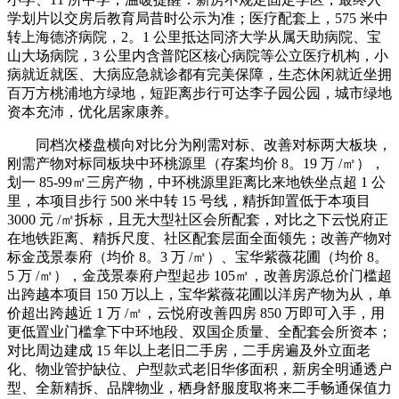
学划片以交房后教育局昔时公示为准；医疗配套上，575 米中
转上海德济病院，2。1 公里抵达同济大学从属天助病院、宝
山大场病院，3 公里内含普陀区核心病院等公立医疗机构，小
病就近就医、大病应急就诊都有完美保障，生态休闲就近坐拥
百万方桃浦地方绿地，短距离步行可达李子园公园，城市绿地
资本充沛，优化居家康养。
同档次楼盘横向对比分为刚需对标、改善对标两大板块，
刚需产物对标同板块中环桃源里（存案均价 8。19 万 /㎡），
划一 85-99㎡三房产物，中环桃源里距离比来地铁坐点超 1 公
里，本项目步行 500 米中转 15 号线，精拆卸置低于本项目
3000 元 /㎡拆标，且无大型社区会所配套，对比之下云悦府正
在地铁距离、精拆尺度、社区配套层面全面领先；改善产物对
标金茂景泰府（均价 8。3 万 /㎡）、宝华紫薇花圃（均价 8。
5 万 /㎡），金茂景泰府户型起步 105㎡，改善房源总价门槛超
出跨越本项目 150 万以上，宝华紫薇花圃以洋房产物为从，单
价超出跨越近 1 万 /㎡，云悦府改善四房 850 万即可入手，用
更低置业门槛拿下中环地段、双国企质量、全配套会所资本；
对比周边建成 15 年以上老旧二手房，二手房遍及外立面老
化、物业管护缺位、户型款式老旧华侈面积，新房全明通透户
型、全新精拆、品牌物业，栖身舒服度取将来二手畅通保值力