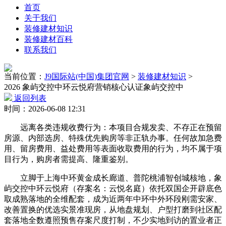
首页
关于我们
装修建材知识
装修建材百科
联系我们
当前位置：
J9国际站(中国)集团官网
>
装修建材知识
>
2026 象屿交控中环云悦府营销核心认证象屿交控中
返回列表
时间：2026-06-08 12:31
远离各类违规收费行为：本项目合规发卖、不存正在预留
房源、内部选房、特殊优先购房等非正轨办事。任何故加急费
用、留房费用、益处费用等表面收取费用的行为，均不属于项
目行为，购房者需提高、隆重鉴别。
立脚于上海中环黄金成长廊道、普陀桃浦智创城核地，象
屿交控中环云悦府（存案名：云悦名庭）依托双国企开辟底色
取成熟落地的全维配套，成为近两年中环中外环段刚需安家、
改善置换的优选实景准现房，从地盘规划、户型打磨到社区配
套落地全数遵照预售存案尺度打制，不少实地到访的置业者正