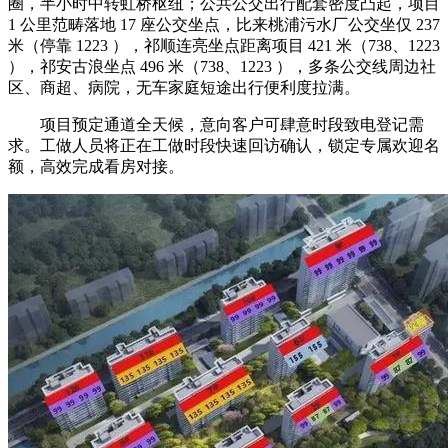
圈，半小时中转虹桥枢纽；公共公交出行配套密度凸起，项目
1 公里范畴落地 17 座公交坐点，比来桃浦污水厂公交坐仅 237
米（停靠 1223 ），祁顺连亮坐点距离项目 421 米（738、1223
），祁安古浪坐点 496 米（738、1223 ），多条公交线周边社
区、商超、病院，无车家庭短途出行便利度拉满。
项目预定通道全天候，意向客户可肆意时段致电登记需
求。工做人员将正在工做时段快速回访确认，锁定专属欢迎名
额，高效完成看房对接。