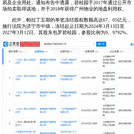
易及企业用处。通知布告中透露，碧桂园于2017年通过公开市
场拍卖取得该地，并于2018年获得广州物业的地盘利用权。
此中，帕拉丁五期的单笔冻结股权数额高达67。05亿元，
施行法院为济宁市中级，冻结起止日期为2024年3月13日至
2027年3月12日。其股东包罗碧桂园，参股比例为9。9792%。