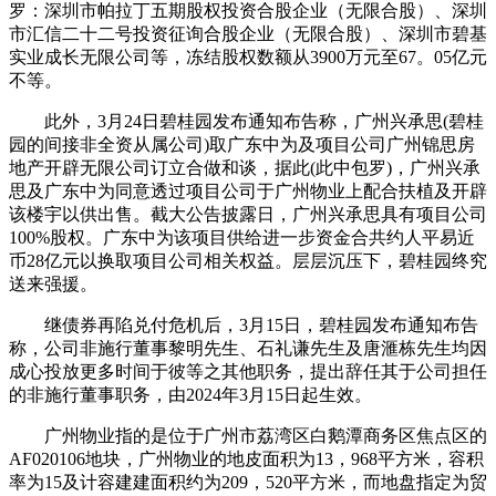
罗：深圳市帕拉丁五期股权投资合股企业（无限合股）、深圳
市汇信二十二号投资征询合股企业（无限合股）、深圳市碧基
实业成长无限公司等，冻结股权数额从3900万元至67。05亿元
不等。
此外，3月24日碧桂园发布通知布告称，广州兴承思(碧桂
园的间接非全资从属公司)取广东中为及项目公司广州锦思房
地产开辟无限公司订立合做和谈，据此(此中包罗)，广州兴承
思及广东中为同意透过项目公司于广州物业上配合扶植及开辟
该楼宇以供出售。截大公告披露日，广州兴承思具有项目公司
100%股权。广东中为该项目供给进一步资金合共约人平易近
币28亿元以换取项目公司相关权益。层层沉压下，碧桂园终究
送来强援。
继债券再陷兑付危机后，3月15日，碧桂园发布通知布告
称，公司非施行董事黎明先生、石礼谦先生及唐滙栋先生均因
成心投放更多时间于彼等之其他职务，提出辞任其于公司担任
的非施行董事职务，由2024年3月15日起生效。
广州物业指的是位于广州市荔湾区白鹅潭商务区焦点区的
AF020106地块，广州物业的地皮面积为13，968平方米，容积
率为15及计容建建面积约为209，520平方米，而地盘指定为贸