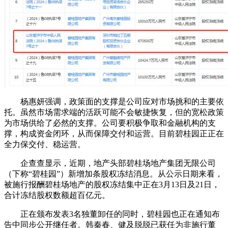
杨惠妍强调，政策面的支撑是公司应对市场挑和的主要依
托。虽然市场需求端的活跃可能不会敏捷恢复，但的宽松政策
为市场供给了必然的支撑。公司要积极争取和金融机构的支
撑，构成资金闭环，从而保障交付和运营。目前碧桂园正正在
全力保交付、稳运营。
企查查显示，近期，地产头部碧桂场地产集团无限公司
（下称“碧桂园”）新增加条股权冻结消息。从公示日期来看，
被施行报酬碧桂场地产的股权冻结集中正在3月13日及21日，
合计冻结股权数额超百亿元。
正在颁布发表3名独董卸任的同时，碧桂园也正在通知布
告中同步公开继任者。韩秦春、健及脱脱已获任为非施行董