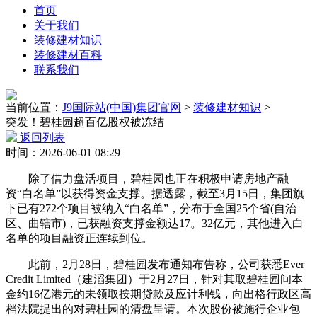
首页
关于我们
装修建材知识
装修建材百科
联系我们
当前位置：
J9国际站(中国)集团官网
>
装修建材知识
>
突发！碧桂园超百亿股权被冻结
返回列表
时间：2026-06-01 08:29
除了借力盘活项目，碧桂园也正在积极申请房地产融
资“白名单”以获得资金支撑。据透露，截至3月15日，集团旗
下已有272个项目被纳入“白名单”，分布于全国25个省(自治
区、曲辖市)，已获融资支撑金额达17。32亿元，其他进入白
名单的项目融资正连续到位。
此前，2月28日，碧桂园发布通知布告称，公司获悉Ever
Credit Limited（建滔集团）于2月27日，针对其取碧桂园间本
金约16亿港元的未领取按期贷款及应计利钱，向出格行政区高
档法院提出的对碧桂园的清盘呈请。本次股份被施行企业包