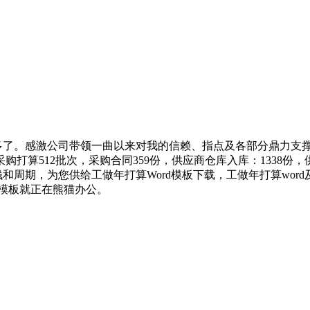
了。感激公司带领一曲以来对我的信赖、指点及各部分鼎力支撑，
成采购打算512批次，采购合同359份，供应商仓库入库：1338
和周期，为您供给工做年打算Word模板下载，工做年打算wo
rd模板就正在熊猫办公。