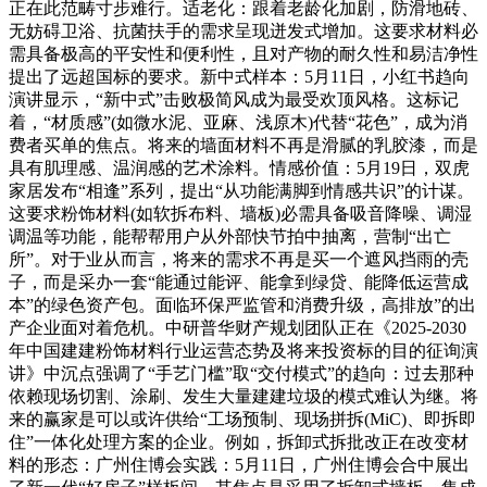
正在此范畴寸步难行。适老化：跟着老龄化加剧，防滑地砖、
无妨碍卫浴、抗菌扶手的需求呈现迸发式增加。这要求材料必
需具备极高的平安性和便利性，且对产物的耐久性和易洁净性
提出了远超国标的要求。新中式样本：5月11日，小红书趋向
演讲显示，“新中式”击败极简风成为最受欢顶风格。这标记
着，“材质感”(如微水泥、亚麻、浅原木)代替“花色”，成为消
费者买单的焦点。将来的墙面材料不再是滑腻的乳胶漆，而是
具有肌理感、温润感的艺术涂料。情感价值：5月19日，双虎
家居发布“相逢”系列，提出“从功能满脚到情感共识”的计谋。
这要求粉饰材料(如软拆布料、墙板)必需具备吸音降噪、调湿
调温等功能，能帮帮用户从外部快节拍中抽离，营制“出亡
所”。对于业从而言，将来的需求不再是买一个遮风挡雨的壳
子，而是采办一套“能通过能评、能拿到绿贷、能降低运营成
本”的绿色资产包。面临环保严监管和消费升级，高排放”的出
产企业面对着危机。中研普华财产规划团队正在《2025-2030
年中国建建粉饰材料行业运营态势及将来投资标的目的征询演
讲》中沉点强调了“手艺门槛”取“交付模式”的趋向：过去那种
依赖现场切割、涂刷、发生大量建建垃圾的模式难认为继。将
来的赢家是可以或许供给“工场预制、现场拼拆(MiC)、即拆即
住”一体化处理方案的企业。例如，拆卸式拆批改正在改变材
料的形态：广州住博会实践：5月11日，广州住博会合中展出