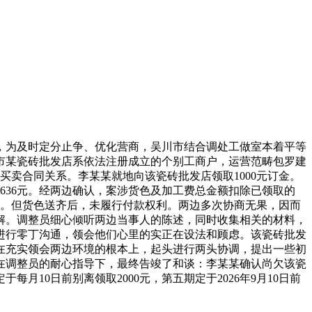
为及时定分止争、优化营商，吴川市结合调处工做室本着平等
市某瓷砖批发店系依法注册成立的个别工商户，运营范畴包罗建
买卖合同关系。李某某就地向该瓷砖批发店领取1000元订金。
工费636元。经两边确认，案涉货色及加工费总金额扣除已领取的
清欠款。但货色送齐后，未履行付款权利。两边多次协商无果，因而
解。调整员细心倾听两边当事人的陈述，同时收集相关的材料，
进行零丁沟通，领会他们心里的实正在设法和顾虑。该瓷砖批发
正在充实领会两边环境的根本上，起头进行两头协调，提出一些初
在调整员的耐心指导下，最终告竣了和谈：李某某确认尚欠该瓷
每月10日前别离领取2000元，第五期定于2026年9月10日前