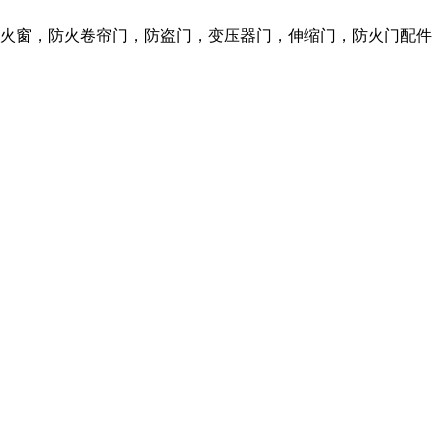
防火窗，防火卷帘门，防盗门，变压器门，伸缩门，防火门配件