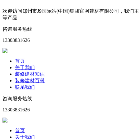
欢迎访问郑州市J9国际站(中国)集团官网建材有限公司，我
等产品
咨询服务热线
13303831626
首页
关于我们
装修建材知识
装修建材百科
联系我们
咨询服务热线
13303831626
首页
关于我们