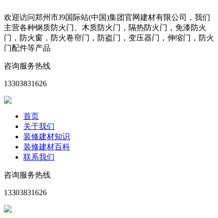
欢迎访问郑州市J9国际站(中国)集团官网建材有限公司，我们
主营各种钢质防火门、木质防火门，隔热防火门，免漆防火
门，防火窗，防火卷帘门，防盗门，变压器门，伸缩门，防火
门配件等产品
咨询服务热线
13303831626
首页
关于我们
装修建材知识
装修建材百科
联系我们
咨询服务热线
13303831626