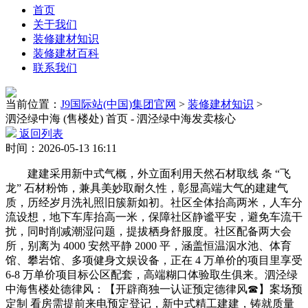
首页
关于我们
装修建材知识
装修建材百科
联系我们
当前位置：
J9国际站(中国)集团官网
>
装修建材知识
>
泗泾绿中海 (售楼处) 首页 - 泗泾绿中海发卖核心
返回列表
时间：2026-05-13 16:11
建建采用新中式气概，外立面利用天然石材取线 条 “飞
龙” 石材粉饰，兼具美妙取耐久性，彰显高端大气的建建气
质，历经岁月洗礼照旧簇新如初。社区全体抬高两米，人车分
流设想，地下车库抬高一米，保障社区静谧平安，避免车流干
扰，同时削减潮湿问题，提拔栖身舒服度。社区配备两大会
所，别离为 4000 安然平静 2000 平，涵盖恒温泅水池、体育
馆、攀岩馆、多项健身文娱设备，正在 4 万单价的项目里享受
6-8 万单价项目标公区配套，高端糊口体验取生俱来。泗泾绿
中海售楼处德律风：【开辟商独一认证预定德律风☎】案场预
定制 看房需提前来电预定登记，新中式精工建建，铸就质量