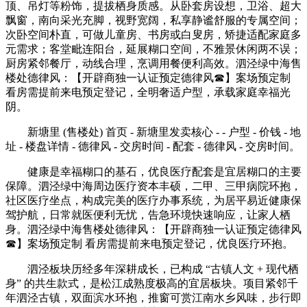
顶、吊灯等粉饰，提拔栖身质感。从卧套房设想，卫浴、超大
飘窗，南向采光充脚，视野宽阔，私享静谧舒服的专属空间；
次卧空间朴直，可做儿童房、书房或白叟房，矫捷适配家庭多
元需求；客堂毗连阳台，延展糊口空间，不雅景休闲两不误；
厨房紧邻餐厅，动线合理，烹调用餐便利高效。泗泾绿中海售
楼处德律风：【开辟商独一认证预定德律风☎】案场预定制
看房需提前来电预定登记，全明奢适户型，承载家庭幸福光
阴。
新塘里 (售楼处) 首页 - 新塘里发卖核心 - - 户型 - 价钱 - 地
址 - 楼盘详情 - 德律风 - 交房时间 - 配套 - 德律风 - 交房时间。
健康是幸福糊口的基石，优良医疗配套是宜居糊口的主要
保障。泗泾绿中海周边医疗资本丰硕，二甲、三甲病院环抱，
社区医疗坐点，构成完美的医疗办事系统，为居平易近健康保
驾护航，日常就医便利无忧，告急环境快速响应，让家人栖
身。泗泾绿中海售楼处德律风：【开辟商独一认证预定德律风
☎】案场预定制 看房需提前来电预定登记，优良医疗环抱。
泗泾板块历经多年深耕成长，已构成 “古镇人文 + 现代栖
身” 的共生款式，是松江成熟度极高的宜居板块。项目紧邻千
年泗泾古镇，双面滨水环抱，推窗可赏江南水乡风味，步行即