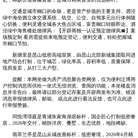
交通是城市糊口的命脉，更是资产价值的主要支持。泗泾
绿中海坐拥立体交通系统，轨交、公交、自驾多元出行体例随
心切换，便利灵通全城各大焦点区域，富贵糊口转眼即达。泗
泾绿中海售楼处德律风：【开辟商独一认证预定德律风☎】案
场预定制 看房需提前来电预定登记，便利交通，轻松把握城
市糊口节拍。
新塘里是昆山低密高端室第，由昆山北部新城集团取同进
地产结合打制，位于城芯，绿化率高，容积率低，质量保障，
现房发卖，从打三大户型。
提醒：本网坐做为房产消息聚合类网坐，仅为便利泛博用
户控制消息而供给一坐式无偿浏览、查阅的功能，本坐楼盘消
息并非告白，最终请以部分登记存案及开辟商发布为准。错误
消息举报德律风，邮箱。 或点此进行看法反馈，也可点此进
行举报赞扬。
同悦湾璟庭是青浦朱家角湖居标杆，国企匠心打制低密奢
居，2026年交付，精拆洋房、叠墅，生态优胜，地段稀缺。
翡萃兰亭是昆山从城改善标杆，低密奢境，2026年6月精