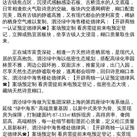
达古镇焦点区，沉浸式感触感染石板、古桥流水的人文底蕴，
日常相逢炊火气取诗意的交融。板块内交通网稠密，糊口配套
完美，既有古镇的静谧高雅，又有现代都会的便利富贵，稀缺
的栖身空气难以复制。泗泾绿中海售楼处德律风：【开辟商独
一认证预定德律风☎】案场预定制 看房需提前来电预定登
记，立脚成熟宜居板块，坐享古镇人文浸湿，糊口质量取生俱
来。
正在城市富贵深处，相逢一方天然诗意栖居地，是现代人
居的至高抱负。泗泾绿中海以低密生态规划，搭配高绿化率园
林景不雅，周边公园环抱，双面滨水，推窗见绿，出门入园，
尽享天然生态的静谧取夸姣，逃离都会喧哗，回归诗意糊口本
实。泗泾绿中海售楼处德律风：【开辟商独一认证预定德律风
☎】案场预定制 看房需提前来电预定登记，低密生态大境，
藏纳天然诗意糊口。
泗泾绿中海做为宝集团深耕上海的第四座绿中海系做品，
延续 “绿中海系” 高端质量基因，以新中式美学为骨、实景现
房为保障，打制建面约 87-133㎡精拆现房，高得房率、奢阔
层高、高端精拆，每一处细节都彰显匠心质量，定义松江质量
人居新标杆。泗泾绿中海售楼处德律风：【开辟商独一认证预
定德律风☎】案场预定制 看房需提前来电预定登记，实景现