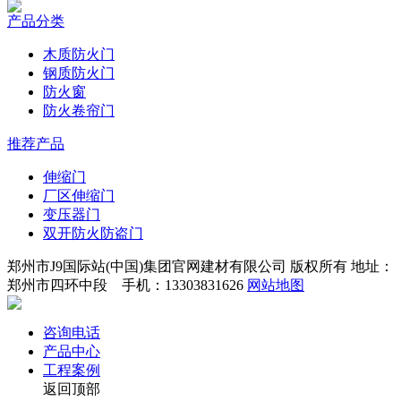
产品分类
木质防火门
钢质防火门
防火窗
防火卷帘门
推荐产品
伸缩门
厂区伸缩门
变压器门
双开防火防盗门
郑州市J9国际站(中国)集团官网建材有限公司 版权所有 地址：
郑州市四环中段 手机：13303831626
网站地图
咨询电话
产品中心
工程案例
返回顶部