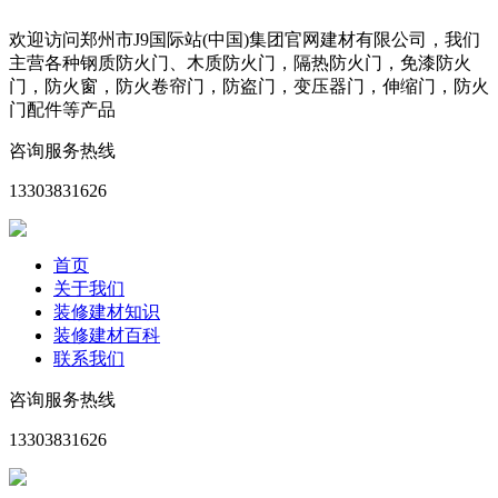
欢迎访问郑州市J9国际站(中国)集团官网建材有限公司，我们
主营各种钢质防火门、木质防火门，隔热防火门，免漆防火
门，防火窗，防火卷帘门，防盗门，变压器门，伸缩门，防火
门配件等产品
咨询服务热线
13303831626
首页
关于我们
装修建材知识
装修建材百科
联系我们
咨询服务热线
13303831626