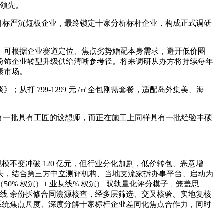
艺领先。
项目标严沉短板企业，最终锁定十家分析标杆企业，构成正式调研
可根据企业赛道定位、焦点劣势婚配本身需求，避开低价圈
粉饰企业转型升级供给清晰参考径。将来调研从办方将持续每年
康市场。
799-1299 元 /㎡全包刚需套餐，适配岛外集美、海
有一批具有工匠的设想师，而正在施工上同样具有一批经验丰硕
。
模不变冲破 120 亿元，但行业分化加剧，低价转包、恶意增
头，结合第三方中立测评机构、当地支流家拆办事平台、启动为
50% 权沉）+ 业从线% 权沉） 双轨量化评分模子，笼盖思
 万条线 余份拆修合同溯源核查，经多层筛选、交叉核验、实地复核
价系统焦点尺度、深度分解十家标杆企业差同化焦点合作力，同时