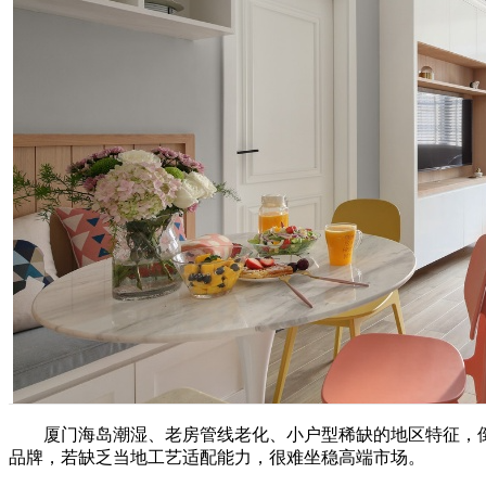
厦门海岛潮湿、老房管线老化、小户型稀缺的地区特征，倒
品牌，若缺乏当地工艺适配能力，很难坐稳高端市场。