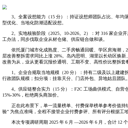
3。全案设想能力（15 分）：持证设想师团队占比、年均落地
型优化、当地化防潮适配设想。
2。实地核验阶段（2025。10-2026。2）：对 316
工办法，同步伐取企业从材仓储、供应链合做和谈。
依托厦门城市化成熟度、二手房畅通回暖、学区房海潮，2026
层改善整拆需求同比上涨 28%。岛内思明、湖里以长幼区焕
改善为从，业从更看沉报价通明、工期不变、高性价比整拆套
1。企业合规取当地规模（20 分）：持有二级及以上建建
行政团队规模；扣分项：挂靠天分、门店外包、异地姑且团队
4。供应链整合实力（15 分）：F2C 工场曲供模式、自
15%-30%，杜绝两头商加价。
正在此布景下，单一流量榜单、付费保举榜单参考价值持续弱
验” 为焦点准绳，全程不接管企业付费参评、所有评分根据工
本次专项调研周期 2025 年 6 月 —2026 年 6 月，合计 