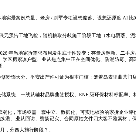
实景案例总量、老房 / 别墅专项设想储蓄、设想还原度 AI
 家企业开展无预告工地飞检，随机抽取分歧施工阶段工地（水电荫
 年当地家拆需求布局发生底子性改变：存量房翻新、二手房占全
新、学区房紧凑户型、业从焦点集中正在空间优化、防潮防霉、
餐。
拆修粉饰天分、平安出产许可证为根本门槛；笼盖岛表里曲营门
。
营仓储系统、一线从辅材品牌曲签授权、ENF 级环保材料标配率
化，市场亟需一套中立、数据化、可实地核验的家拆企业评价系
地实测、业从回访、赞扬记实、合同原始文件四大客不雅素材，
12 个月，分四大施行阶段？。