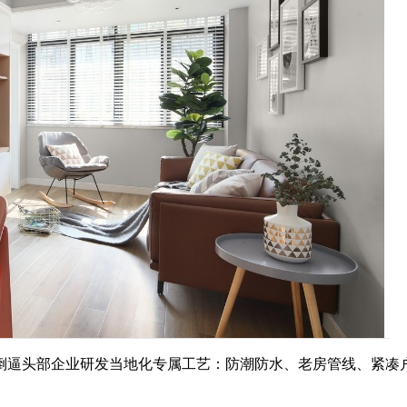
逼头部企业研发当地化专属工艺：防潮防水、老房管线、紧凑户