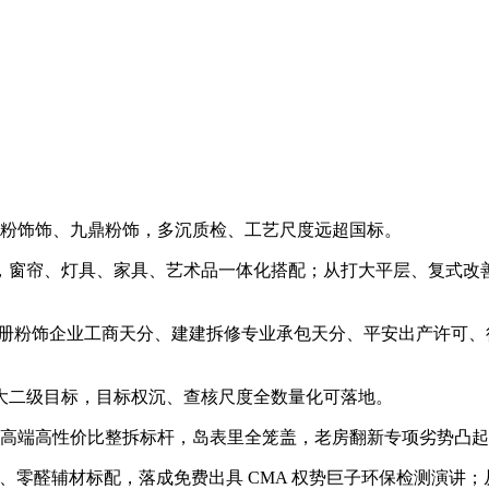
粉饰饰、九鼎粉饰，多沉质检、工艺尺度远超国标。
窗帘、灯具、家具、艺术品一体化搭配；从打大平层、复式改善
余家正在册粉饰企业工商天分、建建拆修专业承包天分、平安出产许
大二级目标，目标权沉、查核尺度全数量化可落地。
中高端高性价比整拆标杆，岛表里全笼盖，老房翻新专项劣势凸
、零醛辅材标配，落成免费出具 CMA 权势巨子环保检测演讲