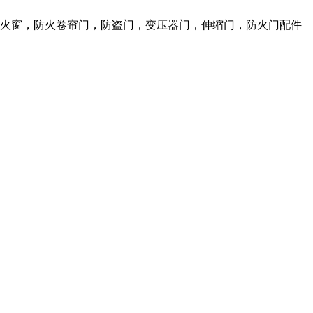
防火窗，防火卷帘门，防盗门，变压器门，伸缩门，防火门配件