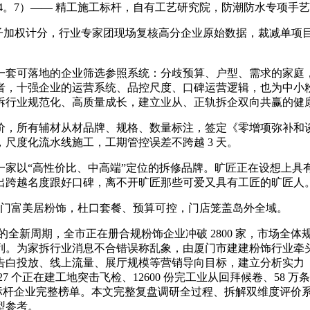
。7）—— 精工施工标杆，自有工艺研究院，防潮防水专项手
模子加权计分，行业专家团现场复核高分企业原始数据，裁减单
套可落地的企业筛选参照系统：分歧预算、户型、需求的家庭，
者，十强企业的运营系统、品控尺度、口碑运营逻辑，也为中小
拆行业规范化、高质量成长，建立业从、正轨拆企双向共赢的健
辅材从材品牌、规格、数量标注，签定《零增项弥补和谈》；从打 
尺度化流水线施工，工期管控误差不跨越 3 天。
以“高性价比、中高端”定位的拆修品牌。旷匠正在设想上具
出跨越名度跟好口碑，离不开旷匠那些可爱又具有工匠的旷匠人
门富美居粉饰，杜口套餐、预算可控，门店笼盖岛外全域。
全新周期，全市正在册合规粉饰企业冲破 2800 家，市场全体规
列。为家拆行业消息不合错误称乱象，由厦门市建建粉饰行业牵
摒弃告白投放、线上流量、展厅规模等营销导向目标，建立分析实力（
7 个正在建工地突击飞检、12600 份完工业从回拜候卷、58
度十强标杆企业完整榜单。本文完整复盘调研全过程、拆解双维度评
型参考。