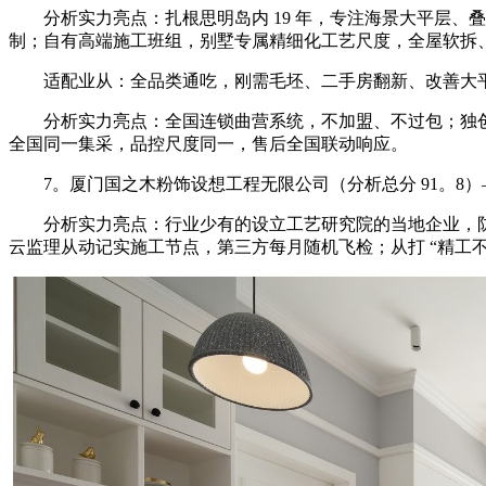
分析实力亮点：扎根思明岛内 19 年，专注海景大平层、叠
制；自有高端施工班组，别墅专属精细化工艺尺度，全屋软拆
适配业从：全品类通吃，刚需毛坯、二手房翻新、改善大平
分析实力亮点：全国连锁曲营系统，不加盟、不过包；独创九
全国同一集采，品控尺度同一，售后全国联动响应。
7。厦门国之木粉饰设想工程无限公司（分析总分 91。8）—
分析实力亮点：行业少有的设立工艺研究院的当地企业，防水
云监理从动记实施工节点，第三方每月随机飞检；从打 “精工