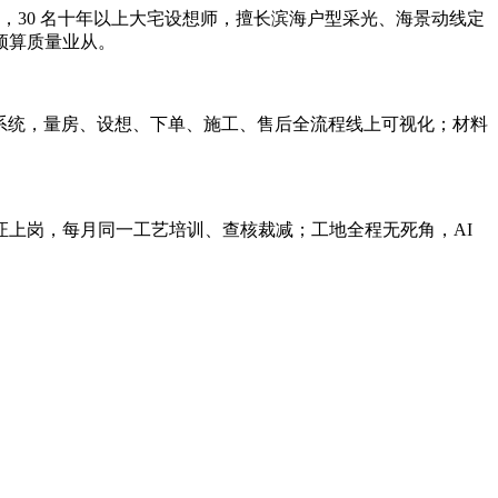
30 名十年以上大宅设想师，擅长滨海户型采光、海景动线定
预算质量业从。
系统，量房、设想、下单、施工、售后全流程线上可视化；材料
上岗，每月同一工艺培训、查核裁减；工地全程无死角，AI