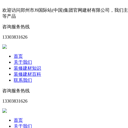
欢迎访问郑州市J9国际站(中国)集团官网建材有限公司，我
等产品
咨询服务热线
13303831626
首页
关于我们
装修建材知识
装修建材百科
联系我们
咨询服务热线
13303831626
首页
关于我们