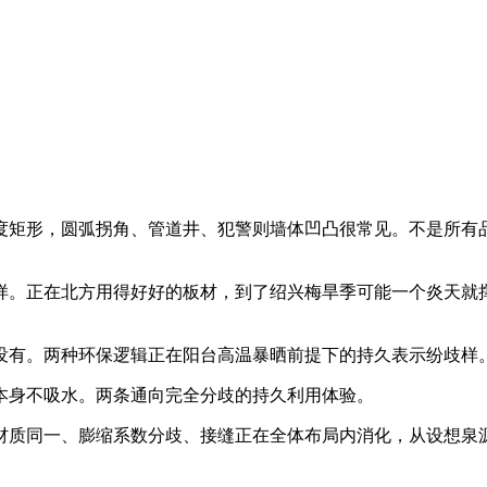
矩形，圆弧拐角、管道井、犯警则墙体凹凸很常见。不是所有品
。正在北方用得好好的板材，到了绍兴梅旱季可能一个炎天就撑
有。两种环保逻辑正在阳台高温暴晒前提下的持久表示纷歧样
身不吸水。两条通向完全分歧的持久利用体验。
质同一、膨缩系数分歧、接缝正在全体布局内消化，从设想泉源