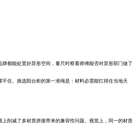
牌都能处置好异形空间，量尺时察看师傅能否对异形部门做了
不住。挑选阳台柜的第一准绳是：材料必需能扛得住当地天
。
上削减了多材质拼接带来的兼容性问题。视觉上，同一的材质