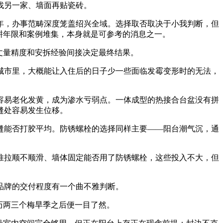
找另一家、墙面再贴瓷砖。
年，办事范畴深度笼盖绍兴全域。选择取否取决于小我判断，但
耕年限和案例堆集，本身就是可参考的消息之一。
丈量精度和安拆经验间接决定最终结果。
市里，大概能让入住后的日子少一些面临发霉变形时的无法，
易老化发黄，成为渗水亏弱点。一体成型的热接合台盆没有拼
缝处容易发生位移。
能否打胶平均。防锈螺栓的选择同样主要——阳台潮气沉，通
拉顺不顺滑、墙体固定能否用了防锈螺栓，这些投入不大，但
品牌的交付程度有一个曲不雅判断。
历两三个梅旱季之后便一目了然。