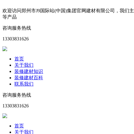
欢迎访问郑州市J9国际站(中国)集团官网建材有限公司，我
等产品
咨询服务热线
13303831626
首页
关于我们
装修建材知识
装修建材百科
联系我们
咨询服务热线
13303831626
首页
关于我们