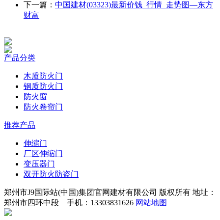
下一篇：
中国建材(03323)最新价钱_行情_走势图—东方
财富
产品分类
木质防火门
钢质防火门
防火窗
防火卷帘门
推荐产品
伸缩门
厂区伸缩门
变压器门
双开防火防盗门
郑州市J9国际站(中国)集团官网建材有限公司 版权所有 地址：
郑州市四环中段 手机：13303831626
网站地图